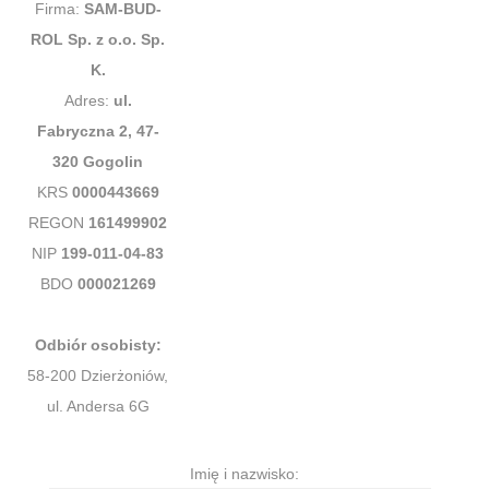
Firma:
SAM-BUD-
ROL Sp. z o.o. Sp.
K.
Adres:
ul.
Fabryczna 2, 47-
320 Gogolin
KRS
0000443669
REGON
161499902
NIP
199-011-04-83
BDO
000021269
Odbiór osobisty:
58-200 Dzierżoniów,
ul. Andersa 6G
Imię i nazwisko: