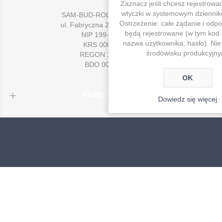
Zaznacz jeśli chcesz rejestrowa
wtyczki w systemowym dziennik
SAM-BUD-ROL Sp. z o.o. Sp. k.
Ostrzeżenie: całe żądanie i od
ul. Fabryczna 2, 47-320 Gogolin
będą rejestrowane (w tym kod 
NIP 199-011-04-83
nazwa użytkownika, hasło). Nie
KRS 0000443669
środowisku produkcyjn
REGON 161499902
BDO 000021269
OK
NEWLSETTER
Dowiedz się więcej
Powered by
nopCommerce
Designed by
Nop-Templates.com
Copyright © 2026 Sklep e-kamienieogrodowe.pl. Wszelkie prawa zastrzeżone.