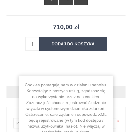
710,00 zł
DODAJ DO KOSZYKA
Cookies pomagają nam w działaniu serwisu.
Korzystając z naszych usług, zgadzasz się
KONTAKT
na wykorzystanie przez nas cookies.
Zaznacz jeśli chcesz rejestrować śledzenie
wtyczki w systemowym dzienniku zdarzeń.
Imię i nazwisko
Ostrzeżenie: całe żądanie i odpowiedź XML
będą rejestrowane (w tym kod dostępu /
*
nazwa użytkownika, hasło). Nie włączaj w
środowisku produkcyjnym.