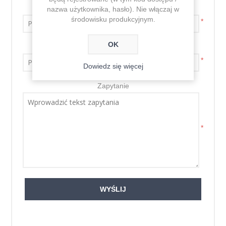
Imię i nazwisko
nazwa użytkownika, hasło). Nie włączaj w
środowisku produkcyjnym.
*
OK
Adres e-mail
*
Dowiedz się więcej
Zapytanie
*
WYŚLIJ